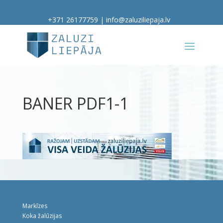
+371 26177759
|
info@zaluziliepaja.lv
BANER PDF1-1
Markīzes
Koka žalūzijas