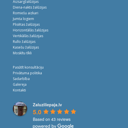
Aizsargžalūzijas
Diena-nakts žalūzijas
Romiešu aizkari
Jumta logiem
Plisētas žalūzijas
Horizontālās žalūzijas
Vertikālās žalūzijas
Rullo žalūzijas
Kasešu žalūzijas
Moskītu tīkli
Pasūtīt konsultāciju
Privātuma politika
Sadarbība
Galereja
Kontakti
Zaluziliepaja.lv
5.0
Based on 43 reviews