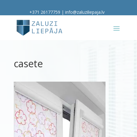
+371 26177759
|
info@zaluziliepaja.lv
casete