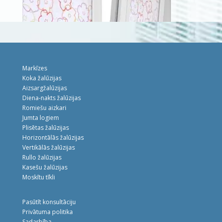
Markīzes
Koka žalūzijas
Aizsargžalūzijas
Diena-nakts žalūzijas
Romiešu aizkari
Jumta logiem
Plisētas žalūzijas
Horizontālās žalūzijas
Vertikālās žalūzijas
Rullo žalūzijas
Kasešu žalūzijas
Moskītu tīkli
Pasūtīt konsultāciju
Privātuma politika
Sadarbība