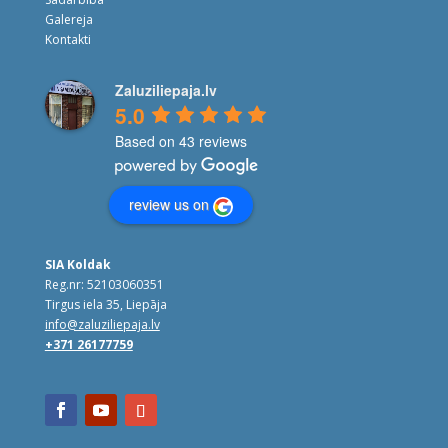
Galereja
Kontakti
Zaluziliepaja.lv
5.0
Based on 43 reviews
review us on
SIA Koldak
Reg.nr: 52103060351
Tirgus iela 35, Liepāja
info@zaluziliepaja.lv
+371 26177759