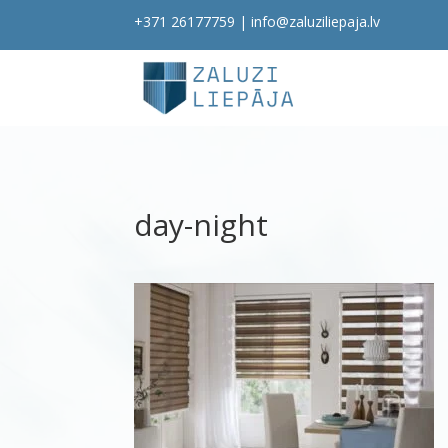
+371 26177759
|
info@zaluziliepaja.lv
day-night