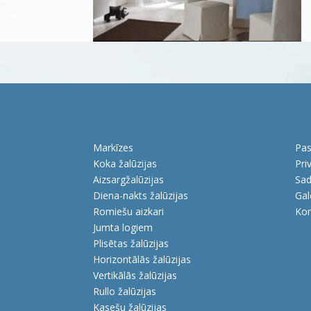
Markīzes
Pas
Koka žalūzijas
Pri
Aizsargžalūzijas
Sad
Diena-nakts žalūzijas
Gal
Romiešu aizkari
Kon
Jumta logiem
Plisētas žalūzijas
Horizontālās žalūzijas
Vertikālās žalūzijas
Rullo žalūzijas
Kasešu žalūzijas