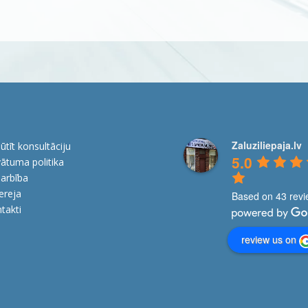
Zaluziliepaja.lv
ūtīt konsultāciju
5.0
vātuma politika
arbība
ereja
Based on 43 rev
takti
review us on