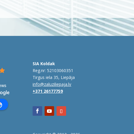
SIA Koldak
Reg.nr: 52103060351
Tirgus iela 35, Liepāja
info@zaluziliepaja.lv
iews
+371 26177759