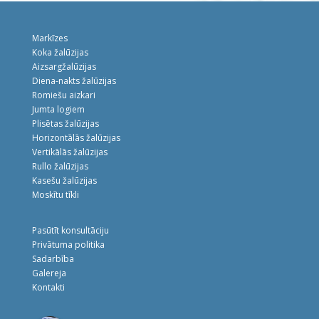
Markīzes
Koka žalūzijas
Aizsargžalūzijas
Diena-nakts žalūzijas
Romiešu aizkari
Jumta logiem
Plisētas žalūzijas
Horizontālās žalūzijas
Vertikālās žalūzijas
Rullo žalūzijas
Kasešu žalūzijas
Moskītu tīkli
Pasūtīt konsultāciju
Privātuma politika
Sadarbība
Galereja
Kontakti