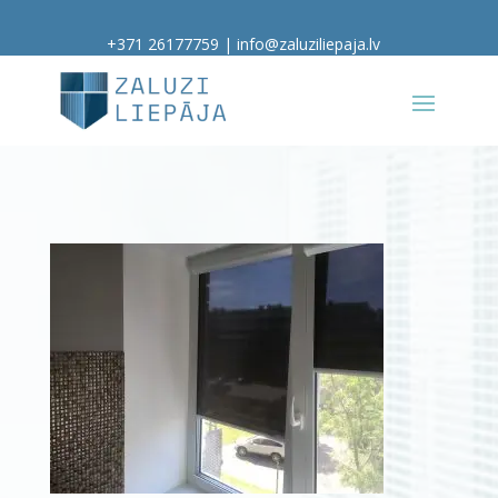
+371 26177759
|
info@zaluziliepaja.lv