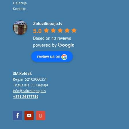
Galereja
Kontakti
Zaluziliepaja.lv
5.0
Based on 43 reviews
review us on
SIA Koldak
Reg.nr: 52103060351
Tirgus iela 35, Liepāja
info@zaluziliepaja.lv
+371 26177759