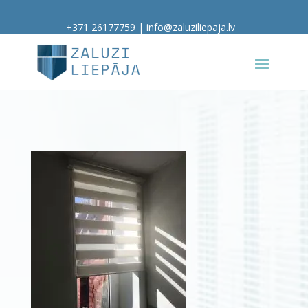
+371 26177759
|
info@zaluziliepaja.lv