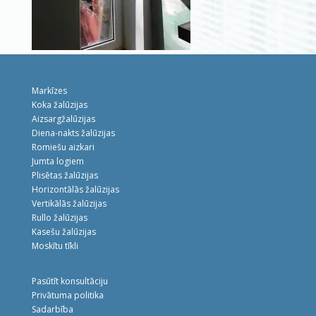
Markīzes
Koka žalūzijas
Aizsargžalūzijas
Diena-nakts žalūzijas
Romiešu aizkari
Jumta logiem
Plisētas žalūzijas
Horizontālās žalūzijas
Vertikālās žalūzijas
Rullo žalūzijas
Kasešu žalūzijas
Moskītu tīkli
Pasūtīt konsultāciju
Privātuma politika
Sadarbība