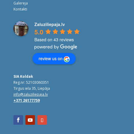
Galereja
Kontakti
Zaluziliepaja.lv
5.0
Based on 43 reviews
review us on
SIA Koldak
Reg.nr: 52103060351
Tirgus iela 35, Liepāja
info@zaluziliepaja.lv
+371 26177759