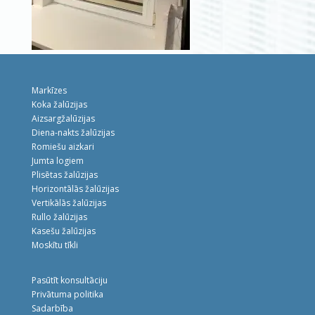
Markīzes
Koka žalūzijas
Aizsargžalūzijas
Diena-nakts žalūzijas
Romiešu aizkari
Jumta logiem
Plisētas žalūzijas
Horizontālās žalūzijas
Vertikālās žalūzijas
Rullo žalūzijas
Kasešu žalūzijas
Moskītu tīkli
Pasūtīt konsultāciju
Privātuma politika
Sadarbība