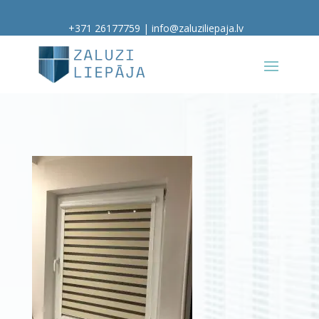
+371 26177759
|
info@zaluziliepaja.lv