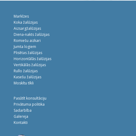
Markīzes
Koka žalūzijas
Aizsargžalūzijas
Diena-nakts žalūzijas
Romiešu aizkari
Jumta logiem
Plisētas žalūzijas
Horizontālās žalūzijas
Vertikālās žalūzijas
Rullo žalūzijas
Kasešu žalūzijas
Moskītu tīkli
Pasūtīt konsultāciju
Privātuma politika
Sadarbība
Galereja
Kontakti