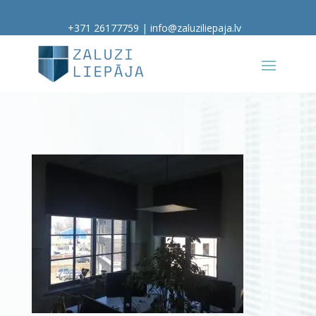
+371 26177759
|
info@zaluziliepaja.lv