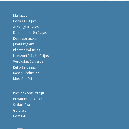
Markīzes
Koka žalūzijas
Aizsargžalūzijas
Diena-nakts žalūzijas
Romiešu aizkari
Jumta logiem
Plisētas žalūzijas
Horizontālās žalūzijas
Vertikālās žalūzijas
Rullo žalūzijas
Kasešu žalūzijas
Moskītu tīkli
Pasūtīt konsultāciju
Privātuma politika
Sadarbība
Galereja
Kontakti