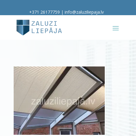
+371 26177759
|
info@zaluziliepaja.lv