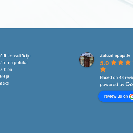
Zaluziliepaja.lv
ūtīt konsultāciju
5.0
vātuma politika
arbība
ereja
Based on 43 rev
takti
review us on