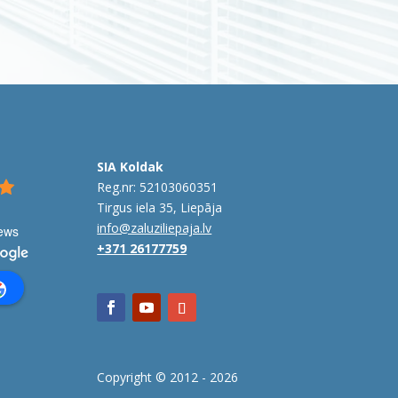
SIA Koldak
Reg.nr: 52103060351
Tirgus iela 35, Liepāja
info@zaluziliepaja.lv
iews
+371 26177759
Copyright © 2012 -
2026