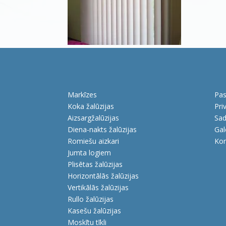
Markīzes
Pas
Koka žalūzijas
Pri
Aizsargžalūzijas
Sad
Diena-nakts žalūzijas
Gal
Romiešu aizkari
Kon
Jumta logiem
Plisētas žalūzijas
Horizontālās žalūzijas
Vertikālās žalūzijas
Rullo žalūzijas
Kasešu žalūzijas
Moskītu tīkli