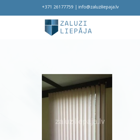
+371 26177759
|
info@zaluziliepaja.lv