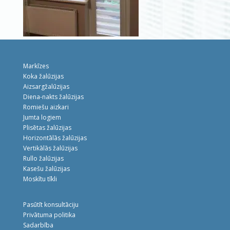
Markīzes
Koka žalūzijas
Aizsargžalūzijas
Diena-nakts žalūzijas
Romiešu aizkari
Jumta logiem
Plisētas žalūzijas
Horizontālās žalūzijas
Vertikālās žalūzijas
Rullo žalūzijas
Kasešu žalūzijas
Moskītu tīkli
Pasūtīt konsultāciju
Privātuma politika
Sadarbība