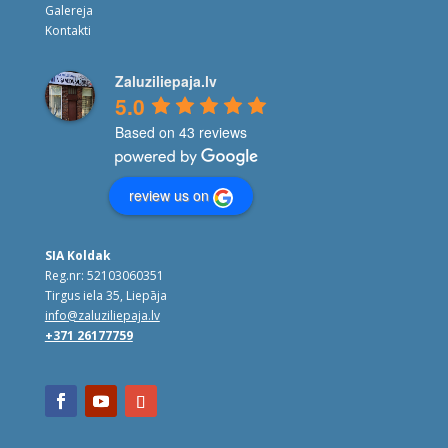
Galereja
Kontakti
Zaluziliepaja.lv
5.0
Based on 43 reviews
review us on
SIA Koldak
Reg.nr: 52103060351
Tirgus iela 35, Liepāja
info@zaluziliepaja.lv
+371 26177759