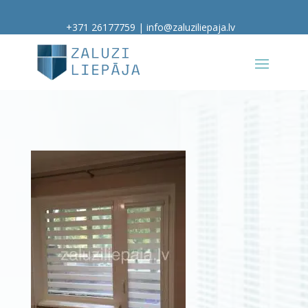
+371 26177759
|
info@zaluziliepaja.lv