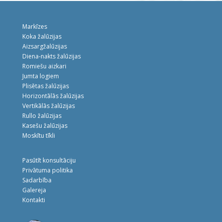
Markīzes
Koka žalūzijas
Aizsargžalūzijas
Diena-nakts žalūzijas
Romiešu aizkari
Jumta logiem
Plisētas žalūzijas
Horizontālās žalūzijas
Vertikālās žalūzijas
Rullo žalūzijas
Kasešu žalūzijas
Moskītu tīkli
Pasūtīt konsultāciju
Privātuma politika
Sadarbība
Galereja
Kontakti