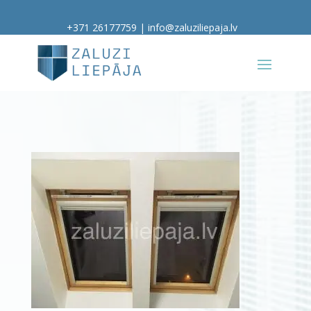
+371 26177759
|
info@zaluziliepaja.lv