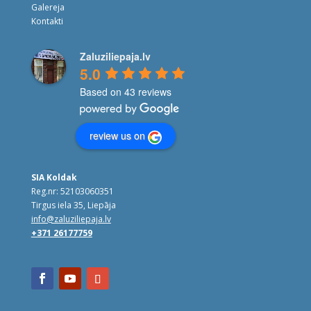
Galereja
Kontakti
Zaluziliepaja.lv
5.0
Based on 43 reviews
review us on
SIA Koldak
Reg.nr: 52103060351
Tirgus iela 35, Liepāja
info@zaluziliepaja.lv
+371 26177759