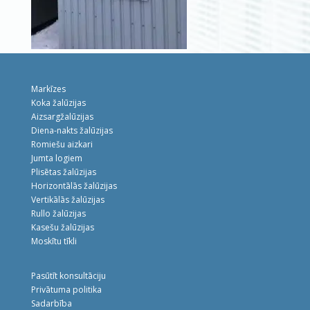
Markīzes
Koka žalūzijas
Aizsargžalūzijas
Diena-nakts žalūzijas
Romiešu aizkari
Jumta logiem
Plisētas žalūzijas
Horizontālās žalūzijas
Vertikālās žalūzijas
Rullo žalūzijas
Kasešu žalūzijas
Moskītu tīkli
Pasūtīt konsultāciju
Privātuma politika
Sadarbība