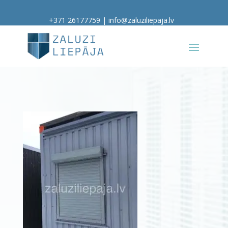
+371 26177759
|
info@zaluziliepaja.lv