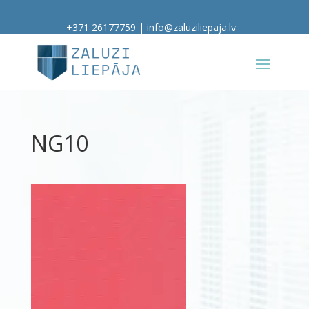
+371 26177759
|
info@zaluziliepaja.lv
NG10