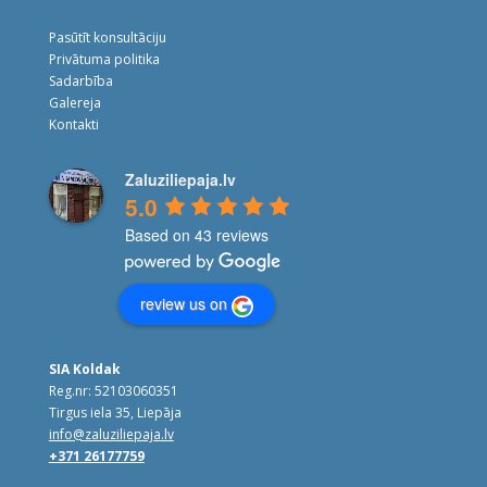
Pasūtīt konsultāciju
Privātuma politika
Sadarbība
Galereja
Kontakti
Zaluziliepaja.lv
5.0
Based on 43 reviews
review us on
SIA Koldak
Reg.nr: 52103060351
Tirgus iela 35, Liepāja
info@zaluziliepaja.lv
+371 26177759