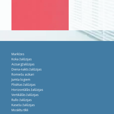
Markīzes
Koka žalūzijas
Aizsargžalūzijas
Diena-nakts žalūzijas
Romiešu aizkari
Jumta logiem
Plisētas žalūzijas
Horizontālās žalūzijas
Vertikālās žalūzijas
Rullo žalūzijas
Kasešu žalūzijas
Moskītu tīkli