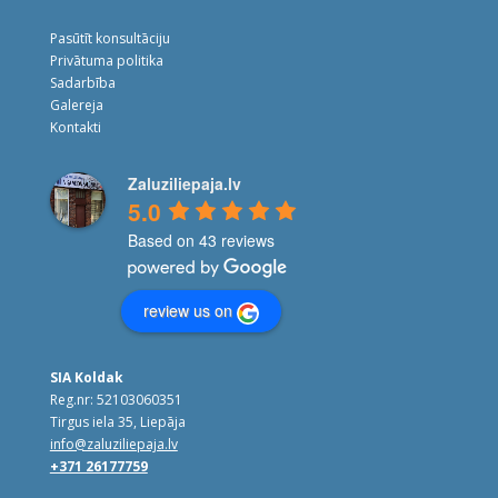
Pasūtīt konsultāciju
Privātuma politika
Sadarbība
Galereja
Kontakti
Zaluziliepaja.lv
5.0
Based on 43 reviews
review us on
SIA Koldak
Reg.nr: 52103060351
Tirgus iela 35, Liepāja
info@zaluziliepaja.lv
+371 26177759