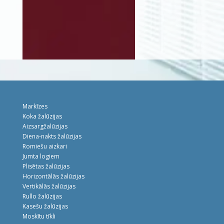
Markīzes
Koka žalūzijas
Aizsargžalūzijas
Diena-nakts žalūzijas
Romiešu aizkari
Jumta logiem
Plisētas žalūzijas
Horizontālās žalūzijas
Vertikālās žalūzijas
Rullo žalūzijas
Kasešu žalūzijas
Moskītu tīkli