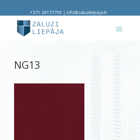
+371 26177759
|
info@zaluziliepaja.lv
NG13