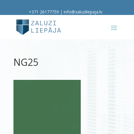
+371 26177759
|
info@zaluziliepaja.lv
NG25