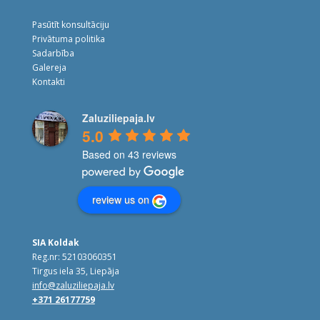
Pasūtīt konsultāciju
Privātuma politika
Sadarbība
Galereja
Kontakti
Zaluziliepaja.lv
5.0
Based on 43 reviews
review us on
SIA Koldak
Reg.nr: 52103060351
Tirgus iela 35, Liepāja
info@zaluziliepaja.lv
+371 26177759