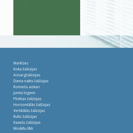
Markīzes
Koka žalūzijas
Aizsargžalūzijas
Diena-nakts žalūzijas
Romiešu aizkari
Jumta logiem
Plisētas žalūzijas
Horizontālās žalūzijas
Vertikālās žalūzijas
Rullo žalūzijas
Kasešu žalūzijas
Moskītu tīkli