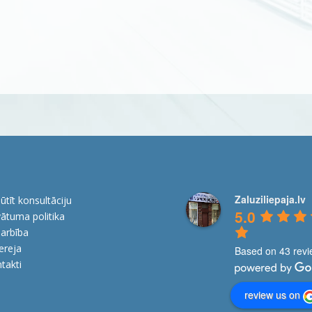
Zaluziliepaja.lv
ūtīt konsultāciju
5.0
vātuma politika
arbība
ereja
Based on 43 rev
takti
review us on