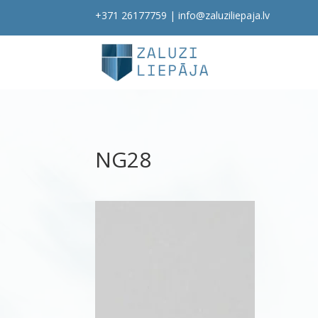
+371 26177759
|
info@zaluziliepaja.lv
NG28