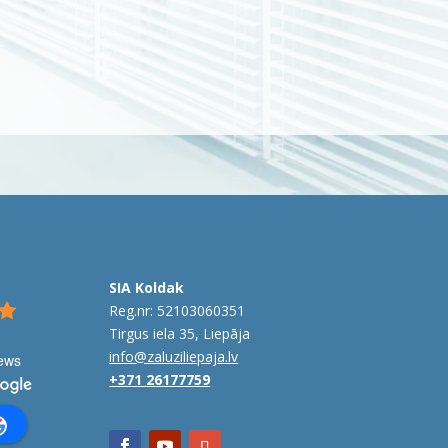
SIA Koldak
Reg.nr: 52103060351
Tirgus iela 35, Liepāja
info@zaluziliepaja.lv
iews
+371 26177759