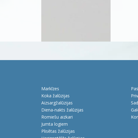
Markīzes
Pas
Koka žalūzijas
Pri
Aizsargžalūzijas
Sad
Diena-nakts žalūzijas
Gal
Romiešu aizkari
Kon
Jumta logiem
Plisētas žalūzijas