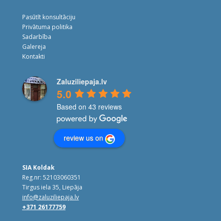
Pasūtīt konsultāciju
Privātuma politika
Sadarbība
Galereja
Kontakti
Zaluziliepaja.lv
5.0
Based on 43 reviews
review us on
SIA Koldak
Reg.nr: 52103060351
Tirgus iela 35, Liepāja
info@zaluziliepaja.lv
+371 26177759