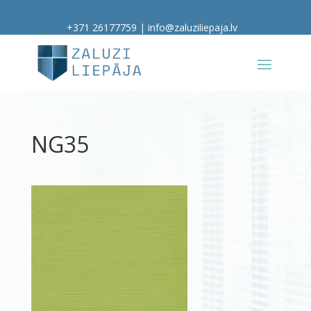
+371 26177759
|
info@zaluziliepaja.lv
NG35