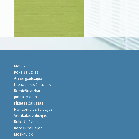
Markīzes
Koka žalūzijas
Aizsargžalūzijas
Diena-nakts žalūzijas
Romiešu aizkari
Jumta logiem
Plisētas žalūzijas
Horizontālās žalūzijas
Vertikālās žalūzijas
Rullo žalūzijas
Kasešu žalūzijas
Moskītu tīkli