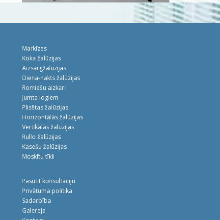
Markīzes
Koka žalūzijas
Aizsargžalūzijas
Diena-nakts žalūzijas
Romiešu aizkari
Jumta logiem
Plisētas žalūzijas
Horizontālās žalūzijas
Vertikālās žalūzijas
Rullo žalūzijas
Kasešu žalūzijas
Moskītu tīkli
Pasūtīt konsultāciju
Privātuma politika
Sadarbība
Galereja