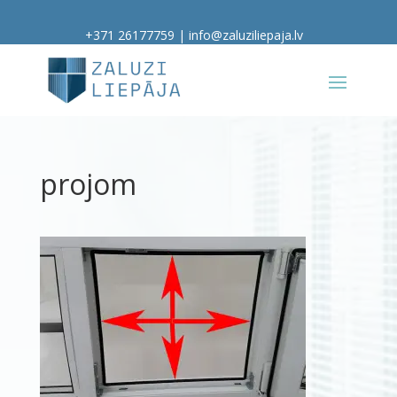
+371 26177759
|
info@zaluziliepaja.lv
projom