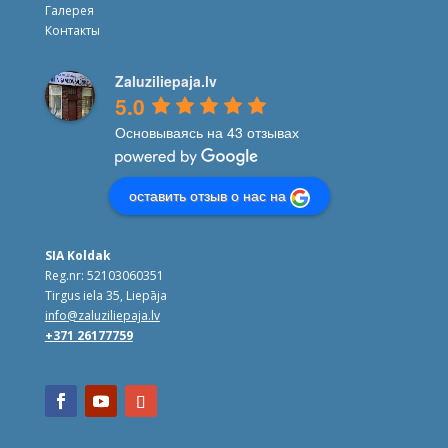
Галерея
Контакты
Zaluziliepaja.lv
5.0
Основываясь на 43 отзывах
оставить отзыв о нас на
SIA Koldak
Reg.nr: 52103060351
Tirgus iela 35, Liepāja
info@zaluziliepaja.lv
+371 26177759