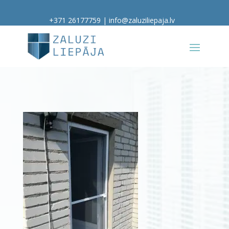
+371 26177759
|
info@zaluziliepaja.lv