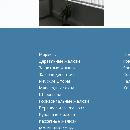
Маркизы
По
Деревянные жалюзи
ко
Защитные жалюзи
Зак
Жалюзи день-ночь
Со
Римские шторы
Га
Mансардные окна
Ко
Шторы плиссе
Горизонтальные жалюзи
Вертикальные жалюзи
Рулонные жалюзи
Кассетные жалюзи
Москитные сетки