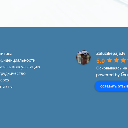
Zaluziliepaja.lv
литика
5.0
нфиденциальности
азать консультацию
Основываясь на 
трудничество
лерея
оставить отзыв
нтакты