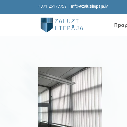
+371 26177759
|
info@zaluziliepaja.lv
Про