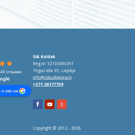
SIA Koldak
Reg.nr: 52103060351
Tirgus iela 35, Liepāja
43 отзывах
info@zaluziliepaja.lv
+371 26177759
 о нас на
Copyright © 2012 -
2026