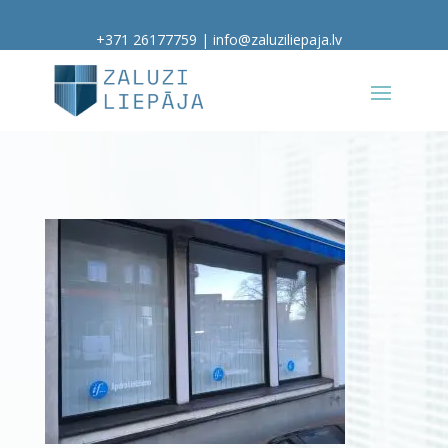
+371 26177759
|
info@zaluziliepaja.lv