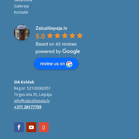
Galereja
Kontakti
Zaluziliepaja.lv
5.0
Based on 43 reviews
review us on
SIA Koldak
Reg.nr: 52103060351
Tirgus iela 35, Liepāja
info@zaluziliepaja.lv
+371 26177759