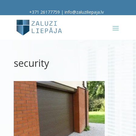
+371 26177759
|
info@zaluziliepaja.lv
security