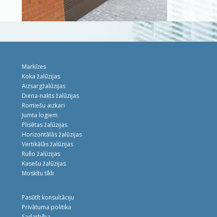
Markīzes
Koka žalūzijas
Aizsargžalūzijas
Diena-nakts žalūzijas
Romiešu aizkari
Jumta logiem
Plisētas žalūzijas
Horizontālās žalūzijas
Vertikālās žalūzijas
Rullo žalūzijas
Kasešu žalūzijas
Moskītu tīkli
Pasūtīt konsultāciju
Privātuma politika
Sadarbība