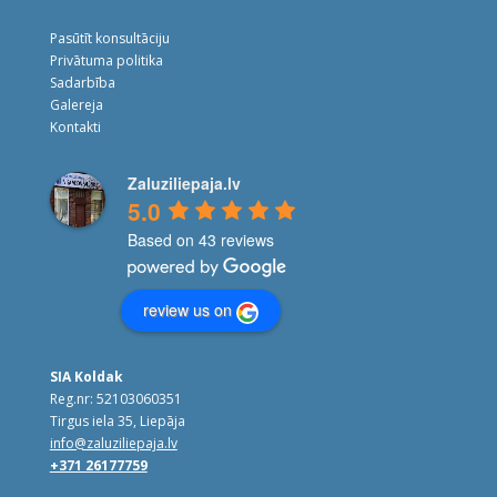
Pasūtīt konsultāciju
Privātuma politika
Sadarbība
Galereja
Kontakti
Zaluziliepaja.lv
5.0
Based on 43 reviews
review us on
SIA Koldak
Reg.nr: 52103060351
Tirgus iela 35, Liepāja
info@zaluziliepaja.lv
+371 26177759