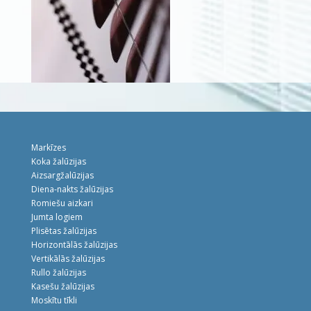
Markīzes
Koka žalūzijas
Aizsargžalūzijas
Diena-nakts žalūzijas
Romiešu aizkari
Jumta logiem
Plisētas žalūzijas
Horizontālās žalūzijas
Vertikālās žalūzijas
Rullo žalūzijas
Kasešu žalūzijas
Moskītu tīkli