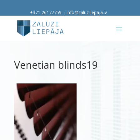
+371 26177759
|
info@zaluziliepaja.lv
Venetian blinds19