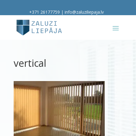
+371 26177759
|
info@zaluziliepaja.lv
vertical