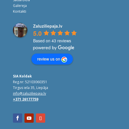
Galereja
Kontakti
Zaluziliepaja.lv
5.0
Based on 43 reviews
review us on
SIA Koldak
Reg.nr: 52103060351
Tirgus iela 35, Liepāja
info@zaluziliepaja.lv
+371 26177759