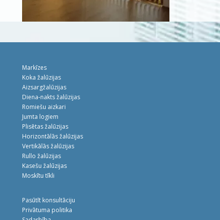
Markīzes
Koka žalūzijas
Aizsargžalūzijas
Diena-nakts žalūzijas
Romiešu aizkari
Jumta logiem
Plisētas žalūzijas
Horizontālās žalūzijas
Vertikālās žalūzijas
Rullo žalūzijas
Kasešu žalūzijas
Moskītu tīkli
Pasūtīt konsultāciju
Privātuma politika
Sadarbība