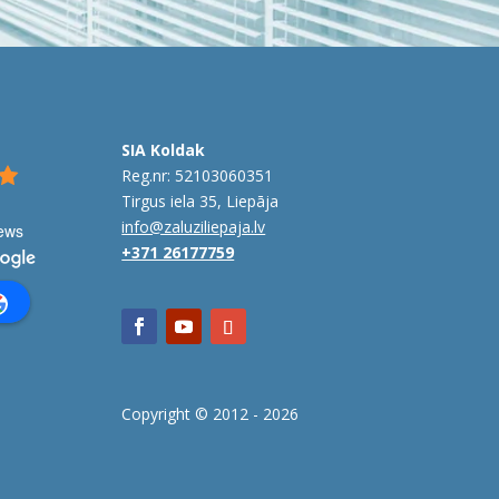
SIA Koldak
Reg.nr: 52103060351
Tirgus iela 35, Liepāja
info@zaluziliepaja.lv
iews
+371 26177759
Copyright © 2012 -
2026