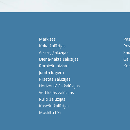
Markīzes
Pas
Koka žalūzijas
Pri
Aizsargžalūzijas
Sad
Diena-nakts žalūzijas
Gal
Romiešu aizkari
Kon
Jumta logiem
Plisētas žalūzijas
Horizontālās žalūzijas
Vertikālās žalūzijas
Rullo žalūzijas
Kasešu žalūzijas
Moskītu tīkli